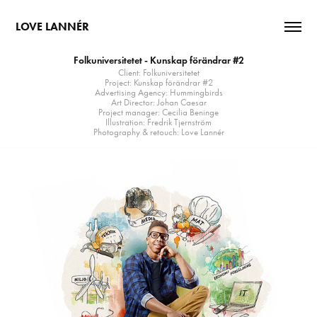
LOVE LANNÉR
Folkuniversitetet - Kunskap förändrar #2
Client: Folkuniversitetet
Project: Kunskap förändrar #2
Advertising Agency: Hummingbirds
Art Director: Johan Caesar
Project manager: Cecilia Beninge
Illustration: Fredrik Tjernström
Photography & retouch: Love Lannér